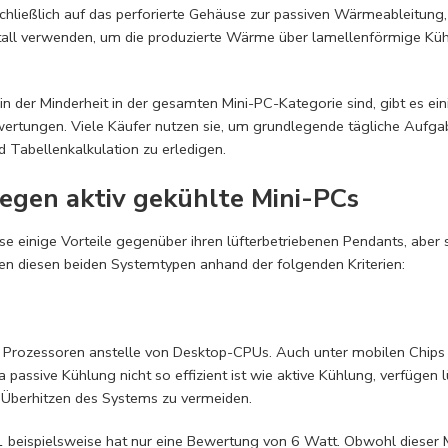
schließlich auf das perforierte Gehäuse zur passiven Wärmeableitun
etall verwenden, um die produzierte Wärme über lamellenförmige Kü
 der Minderheit in der gesamten Mini-PC-Kategorie sind, gibt es ei
ertungen. Viele Käufer nutzen sie, um grundlegende tägliche Aufg
 Tabellenkalkulation zu erledigen.
gegen aktiv gekühlte Mini-PCs
 einige Vorteile gegenüber ihren lüfterbetriebenen Pendants, aber s
en diesen beiden Systemtypen anhand der folgenden Kriterien:
 Prozessoren anstelle von Desktop-CPUs. Auch unter mobilen Chips 
 passive Kühlung nicht so effizient ist wie aktive Kühlung, verfügen 
 Überhitzen des Systems zu vermeiden.
ispielsweise hat nur eine Bewertung von 6 Watt. Obwohl dieser Mi