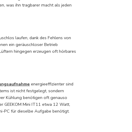
en, was ihn tragbarer macht als jeden
äuschlos laufen, dank des Fehlens von
enen ein geräuschloser Betrieb
 Lüftern hingegen erzeugen oft hörbares
tungsaufnahme
energieeffizienter sind
tems ist nicht festgelegt, sondern
ver Kühlung benötigen oft genauso
 der GEEKOM Mini IT11 etwa 12 Watt,
ni-PC für dieselbe Aufgabe benötigt.