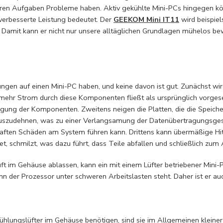
lleren Aufgaben Probleme haben. Aktiv gekühlte Mini-PCs hingegen 
verbesserte Leistung bedeutet. Der
GEEKOM Mini IT11
wird beispie
Damit kann er nicht nur unsere alltäglichen Grundlagen mühelos be
gen auf einen Mini-PC haben, und keine davon ist gut. Zunächst wir
ehr Strom durch diese Komponenten fließt als ursprünglich vorges
ung der Komponenten. Zweitens neigen die Platten, die die Speich
e auszudehnen, was zu einer Verlangsamung der Datenübertragungsges
aften Schäden am System führen kann. Drittens kann übermäßige Hitz
 schmilzt, was dazu führt, dass Teile abfallen und schließlich zum 
Luft im Gehäuse ablassen, kann ein mit einem Lüfter betriebener Mini-
n der Prozessor unter schweren Arbeitslasten steht. Daher ist er auch
Kühlungslüfter im Gehäuse benötigen, sind sie im Allgemeinen kleiner