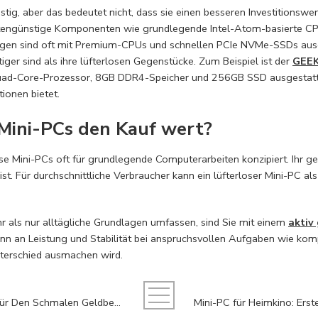
stig, aber das bedeutet nicht, dass sie einen besseren Investitionswer
 kostengünstige Komponenten wie grundlegende Intel-Atom-basierte
egen sind oft mit Premium-CPUs und schnellen PCIe NVMe-SSDs ausge
iger sind als ihre lüfterlosen Gegenstücke. Zum Beispiel ist der
GEEK
Quad-Core-Prozessor, 8GB DDR4-Speicher und 256GB SSD ausgestatt
ionen bietet.
e Mini-PCs den Kauf wert?
lose Mini-PCs oft für grundlegende Computerarbeiten konzipiert. Ihr g
ist. Für durchschnittliche Verbraucher kann ein lüfterloser Mini-PC 
 als nur alltägliche Grundlagen umfassen, sind Sie mit einem
aktiv
inn an Leistung und Stabilität bei anspruchsvollen Aufgaben wie ko
terschied ausmachen wird.
Mini PC Unter 300 Euro: Bester Für Den Schmalen Geldbeutel