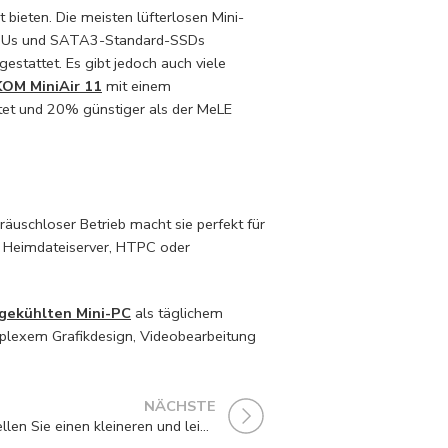
t bieten. Die meisten lüfterlosen Mini-
 CPUs und SATA3-Standard-SSDs
stattet. Es gibt jedoch auch viele
OM MiniAir 11
mit einem
et und 20% günstiger als der MeLE
eräuschloser Betrieb macht sie perfekt für
als Heimdateiserver, HTPC oder
 gekühlten Mini-PC
als täglichem
mplexem Grafikdesign, Videobearbeitung
NÄCHSTE
Mini-PC für Heimkino: Erstellen Sie einen kleineren und leiseren HTPC