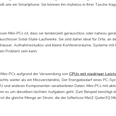
roß wie ein Smartphone. Sie können ihn mühelos in Ihrer Tasche trag
rlosen Mini-PCs ist, dass sie tendenziell geräuschlos oder nahezu ger
uschloser Solid-State-Laufwerke. Sie sind daher ideal für Orte, an d
nkenhäuser, Aufnahmestudios und kleine Konferenzräume. Systeme mit
ein Problem sein kann.
se Mini-PCs aufgrund der Verwendung von
CPUs mit niedriger Leis
nichts weiter als ein Missverständnis. Der Energiebedarf eines PC-Sys
PU und anderen Komponenten verarbeiteten Daten. Mini-PCs mit akti
nn es um dieselben leichten Aufgaben geht. Zum Beispiel benötigt
 ist die gleiche Menge an Strom, die der lüfterlose MeLE Quiter3Q Mi