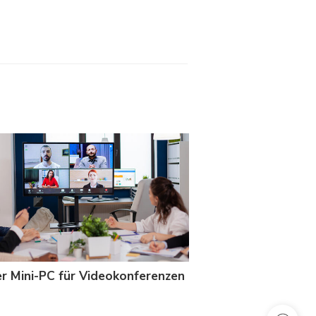
r Mini-PC für Videokonferenzen
Bester Mini PC für 
2023