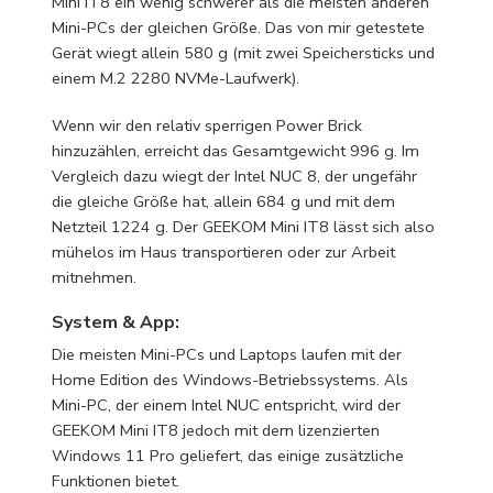
Mini IT8 ein wenig schwerer als die meisten anderen
Mini-PCs der gleichen Größe. Das von mir getestete
Gerät wiegt allein 580 g (mit zwei Speichersticks und
einem M.2 2280 NVMe-Laufwerk).
Wenn wir den relativ sperrigen Power Brick
hinzuzählen, erreicht das Gesamtgewicht 996 g. Im
Vergleich dazu wiegt der Intel NUC 8, der ungefähr
die gleiche Größe hat, allein 684 g und mit dem
Netzteil 1224 g. Der GEEKOM Mini IT8 lässt sich also
mühelos im Haus transportieren oder zur Arbeit
mitnehmen.
System & App:
Die meisten Mini-PCs und Laptops laufen mit der
Home Edition des Windows-Betriebssystems. Als
Mini-PC, der einem Intel NUC entspricht, wird der
GEEKOM Mini IT8 jedoch mit dem lizenzierten
Windows 11 Pro geliefert, das einige zusätzliche
Funktionen bietet.