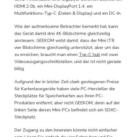
HDMI 2.0b, ein Mini-DisplayPort 1.4, ein
Multifunktions-Typ-C (Daten & Display) und ein DC-In.
Wie der aufmerksame Betrachter bemerkt hat, kann
das Gerät damit drei 4K-Bildschirme gleichzeitig
ansteuern. GEEKOM wirbt damit, dass der Mini IT8
vier Bildschirme gleichzeitig unterstützt, aber um das
zu erreichen, braucht man einen
Typ-C hub
mit zwei
Videoausgangsschnittstellen, und der ist nicht gerade
billig.
Aufgrund der in letzter Zeit stark gestiegenen Preise
für Kartenlesegeräte haben viele PC-Hersteller die
Steckplätze für Speicherkarten aus ihren PC-
Produkten entfernt, aber nicht GEEKOM, denn auf der
linken Seite dieses Mini-PCs befindet sich ein SDXC-
Steckplatz.
Der Zugang zu den Innereien könnte nicht einfacher
sein: Lösen Sie einfach die vier Schrauben und Sie