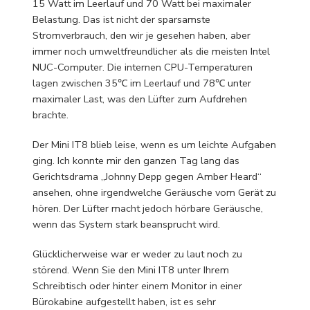
15 Watt im Leerlauf und 70 Watt bei maximaler
Belastung. Das ist nicht der sparsamste
Stromverbrauch, den wir je gesehen haben, aber
immer noch umweltfreundlicher als die meisten Intel
NUC-Computer. Die internen CPU-Temperaturen
lagen zwischen 35℃ im Leerlauf und 78℃ unter
maximaler Last, was den Lüfter zum Aufdrehen
brachte.
Der Mini IT8 blieb leise, wenn es um leichte Aufgaben
ging. Ich konnte mir den ganzen Tag lang das
Gerichtsdrama „Johnny Depp gegen Amber Heard“
ansehen, ohne irgendwelche Geräusche vom Gerät zu
hören. Der Lüfter macht jedoch hörbare Geräusche,
wenn das System stark beansprucht wird.
Glücklicherweise war er weder zu laut noch zu
störend. Wenn Sie den Mini IT8 unter Ihrem
Schreibtisch oder hinter einem Monitor in einer
Bürokabine aufgestellt haben, ist es sehr